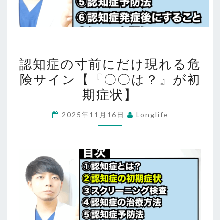
認
認知症の寸前にだけ現れる危
知
険サイン【『〇〇は？』が初
症
期症状】
の
寸
2025年11月16日
Longlife
前
に
だ
け
現
れ
る
危