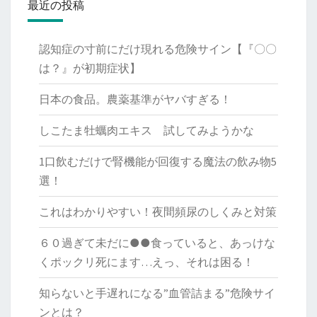
最近の投稿
認知症の寸前にだけ現れる危険サイン【『〇〇
は？』が初期症状】
日本の食品。農薬基準がヤバすぎる！
しこたま牡蠣肉エキス 試してみようかな
1口飲むだけで腎機能が回復する魔法の飲み物5
選！
これはわかりやすい！夜間頻尿のしくみと対策
６０過ぎて未だに●●食っていると、あっけな
くポックリ死にます…えっ、それは困る！
知らないと手遅れになる”血管詰まる”危険サイ
ンとは？