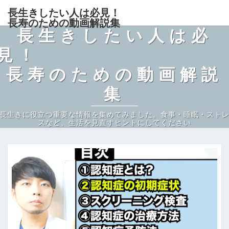
Skip
長生きしたい人は必見！
to
長寿のための動画解説集
長生きしたい人は必
content
見
長寿のための動画解説
集
長生きに役立つ重要な情報を集めてみました。食事・睡眠・スト
スなど、生活を見直すヒントにしてください